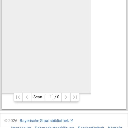
Scan
/ 
0
©
2026
Bayerische Staatsbibliothek
Impressum
Datenschutzerklärung
Barrierefreiheit
Kontakt