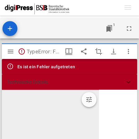
Toggl
navig
1
Mirador
TypeError: Failed to fetch
Viewer
Es ist ein Fehler aufgetreten
Technische Details