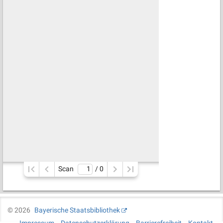
Scan
/ 
0
©
2026
Bayerische Staatsbibliothek
Impressum
Datenschutzerklärung
Barrierefreiheit
Kontakt