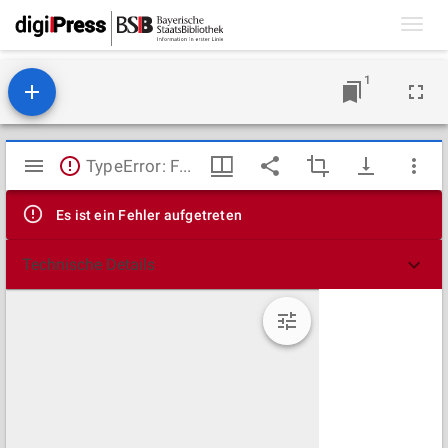
Toggl
navig
1
Mirador
TypeError: Failed to fetch
Viewer
Es ist ein Fehler aufgetreten
Technische Details