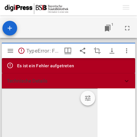
Toggl
navig
1
Mirador
TypeError: Failed to fetch
Viewer
Es ist ein Fehler aufgetreten
Technische Details