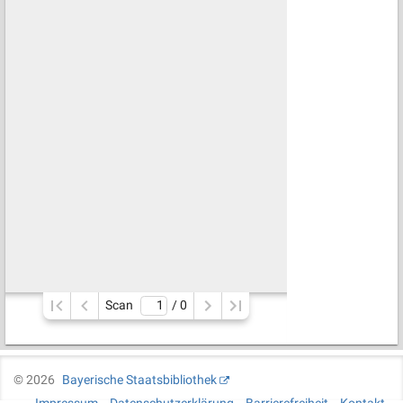
Scan
/ 
0
©
2026
Bayerische Staatsbibliothek
Impressum
Datenschutzerklärung
Barrierefreiheit
Kontakt