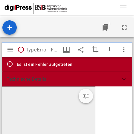
Toggl
navig
1
Mirador
TypeError: Failed to fetch
Viewer
Es ist ein Fehler aufgetreten
Technische Details