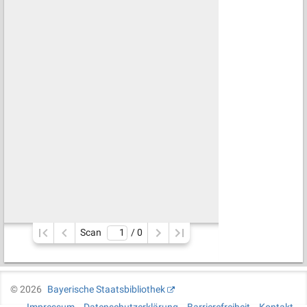
Scan
/ 
0
©
2026
Bayerische Staatsbibliothek
Impressum
Datenschutzerklärung
Barrierefreiheit
Kontakt