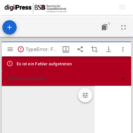
Toggl
navig
1
Mirador
TypeError: Failed to fetch
Viewer
Es ist ein Fehler aufgetreten
Technische Details