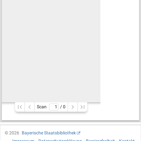
Scan
/ 
0
©
2026
Bayerische Staatsbibliothek
Impressum
Datenschutzerklärung
Barrierefreiheit
Kontakt