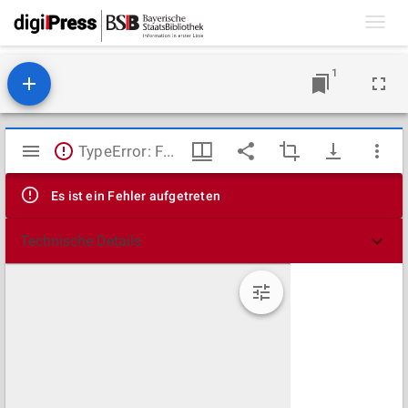
Toggl
navig
1
Mirador
TypeError: Failed to fetch
Viewer
Es ist ein Fehler aufgetreten
Technische Details