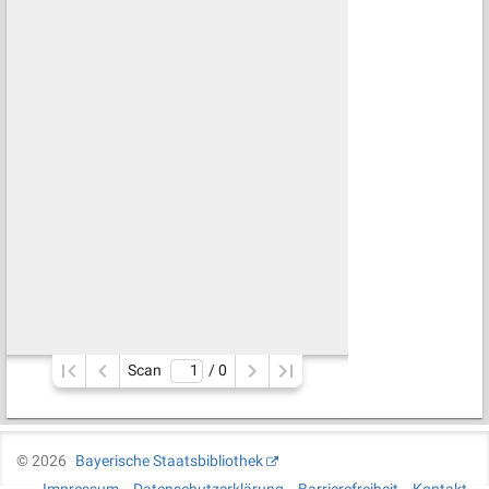
Scan
/ 
0
©
2026
Bayerische Staatsbibliothek
Impressum
Datenschutzerklärung
Barrierefreiheit
Kontakt