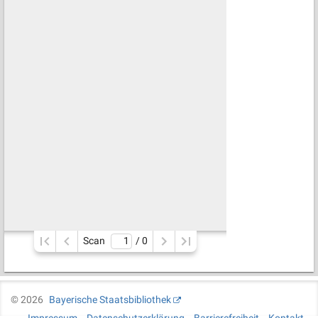
Scan
/ 
0
©
2026
Bayerische Staatsbibliothek
Impressum
Datenschutzerklärung
Barrierefreiheit
Kontakt