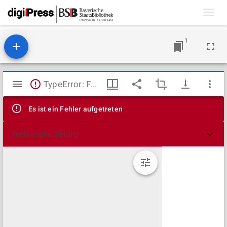
Toggl
navig
1
Mirador
TypeError: Failed to fetch
Viewer
Es ist ein Fehler aufgetreten
Technische Details