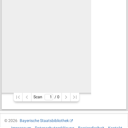
Scan
/ 
0
©
2026
Bayerische Staatsbibliothek
Impressum
Datenschutzerklärung
Barrierefreiheit
Kontakt