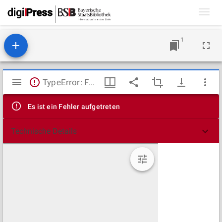
Toggl
navig
1
Mirador
TypeError: Failed to fetch
Viewer
Es ist ein Fehler aufgetreten
Technische Details