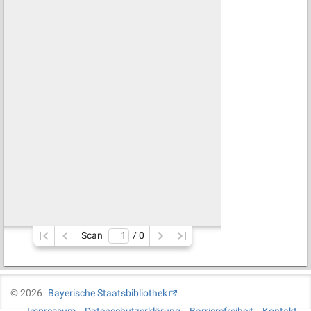
Scan
/ 
0
©
2026
Bayerische Staatsbibliothek
Impressum
Datenschutzerklärung
Barrierefreiheit
Kontakt