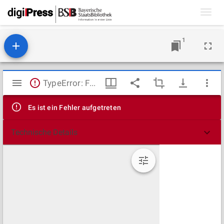
Toggl
navig
1
Mirador
TypeError: Failed to fetch
Viewer
Es ist ein Fehler aufgetreten
Technische Details