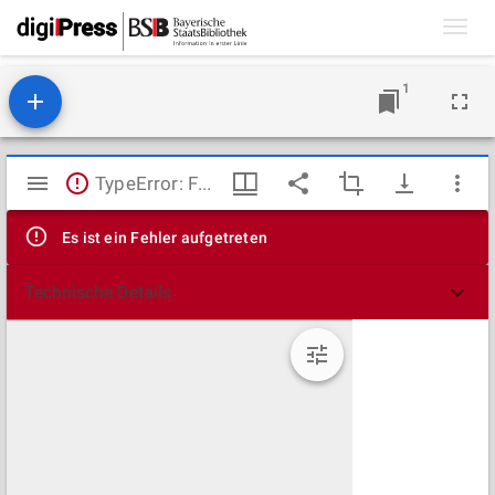
Toggl
navig
1
Mirador
TypeError: Failed to fetch
Viewer
Es ist ein Fehler aufgetreten
Technische Details