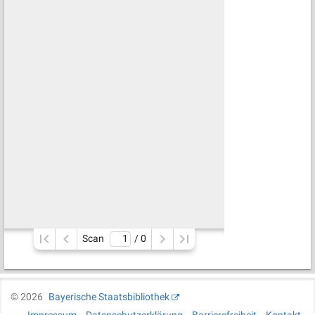
Scan
/ 
0
©
2026
Bayerische Staatsbibliothek
Impressum
Datenschutzerklärung
Barrierefreiheit
Kontakt