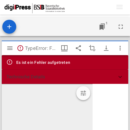
Toggl
navig
1
Mirador
TypeError: Failed to fetch
Viewer
Es ist ein Fehler aufgetreten
Technische Details