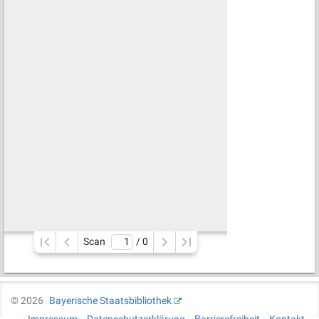
Scan
/ 
0
©
2026
Bayerische Staatsbibliothek
Impressum
Datenschutzerklärung
Barrierefreiheit
Kontakt