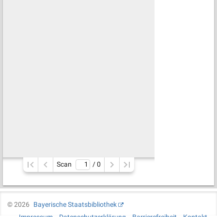
Scan
/ 
0
©
2026
Bayerische Staatsbibliothek
Impressum
Datenschutzerklärung
Barrierefreiheit
Kontakt