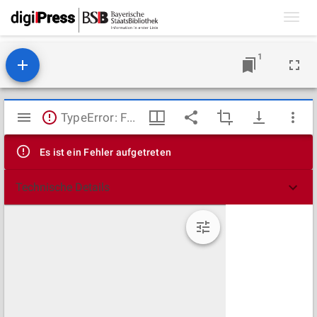
Toggl
navig
1
Mirador
TypeError: Failed to fetch
Viewer
Es ist ein Fehler aufgetreten
Technische Details