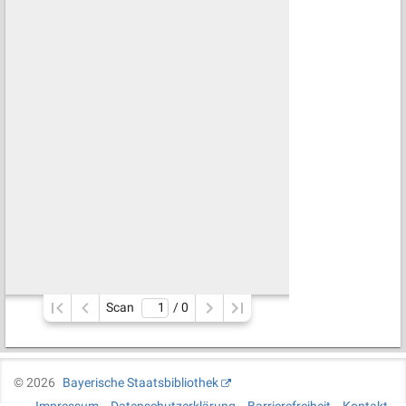
Scan
/ 
0
©
2026
Bayerische Staatsbibliothek
Impressum
Datenschutzerklärung
Barrierefreiheit
Kontakt