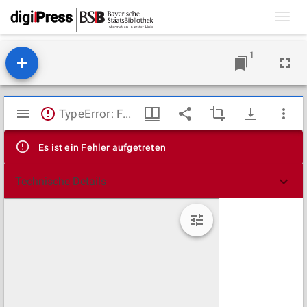
Toggl
navig
1
Mirador
TypeError: Failed to fetch
Viewer
Es ist ein Fehler aufgetreten
Technische Details