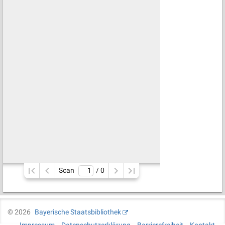
Scan
/ 
0
©
2026
Bayerische Staatsbibliothek
Impressum
Datenschutzerklärung
Barrierefreiheit
Kontakt