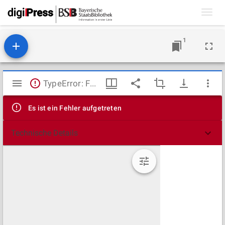
Toggl
navig
1
Mirador
TypeError: Failed to fetch
Viewer
Es ist ein Fehler aufgetreten
Technische Details