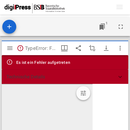
Toggl
navig
1
Mirador
TypeError: Failed to fetch
Viewer
Es ist ein Fehler aufgetreten
Technische Details