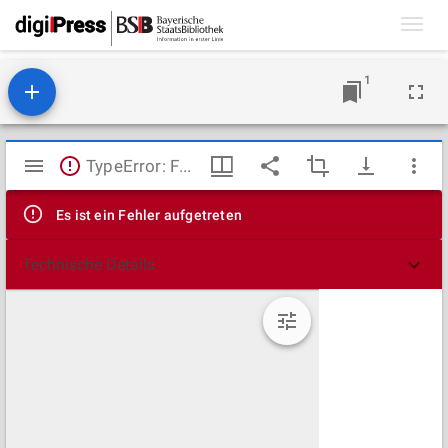
Toggl
navig
1
Mirador
TypeError: Failed to fetch
Viewer
Es ist ein Fehler aufgetreten
Technische Details