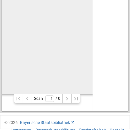
Scan
/ 
0
©
2026
Bayerische Staatsbibliothek
Impressum
Datenschutzerklärung
Barrierefreiheit
Kontakt