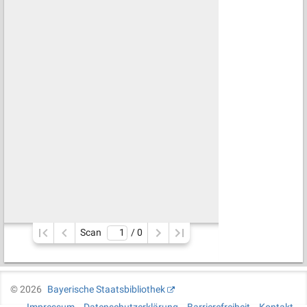
Scan
/ 
0
©
2026
Bayerische Staatsbibliothek
Impressum
Datenschutzerklärung
Barrierefreiheit
Kontakt