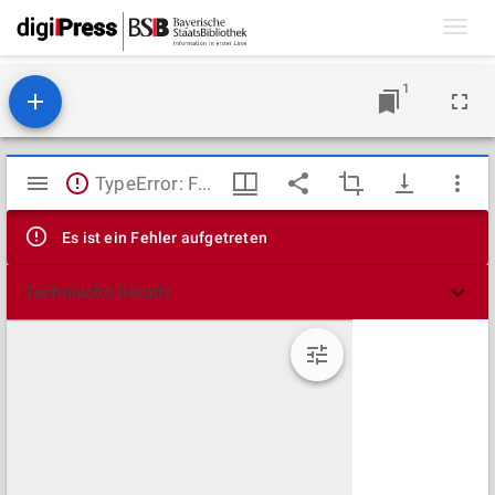
Toggl
navig
1
Mirador
TypeError: Failed to fetch
Viewer
Es ist ein Fehler aufgetreten
Technische Details