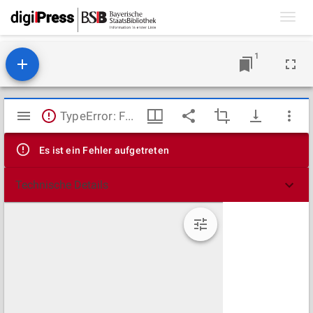
Toggl
navig
1
Mirador
TypeError: Failed to fetch
Viewer
Es ist ein Fehler aufgetreten
Technische Details