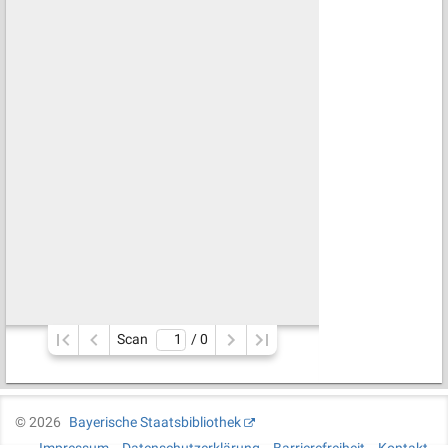
Scan
/ 
0
©
2026
Bayerische Staatsbibliothek
Impressum
Datenschutzerklärung
Barrierefreiheit
Kontakt