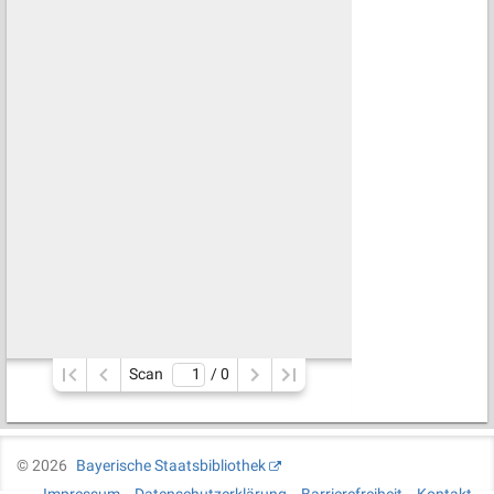
Scan
/ 
0
©
2026
Bayerische Staatsbibliothek
Impressum
Datenschutzerklärung
Barrierefreiheit
Kontakt