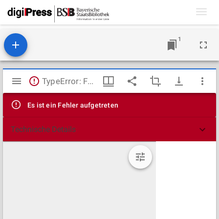
Toggl
navig
1
Mirador
TypeError: Failed to fetch
Viewer
Es ist ein Fehler aufgetreten
Technische Details