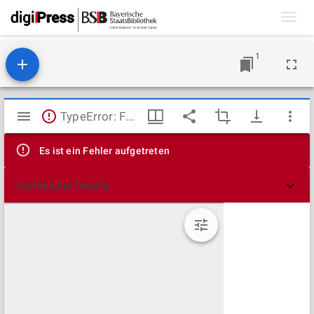
Toggl
navig
1
Mirador
TypeError: Failed to fetch
Viewer
Es ist ein Fehler aufgetreten
Technische Details