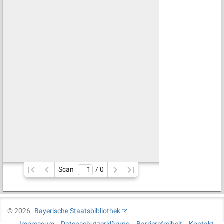
Scan
/ 
0
©
2026
Bayerische Staatsbibliothek
Impressum
Datenschutzerklärung
Barrierefreiheit
Kontakt