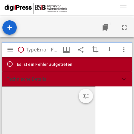
Toggl
navig
1
Mirador
TypeError: Failed to fetch
Viewer
Es ist ein Fehler aufgetreten
Technische Details