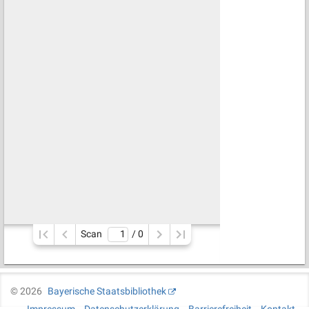
Scan
/ 
0
©
2026
Bayerische Staatsbibliothek
Impressum
Datenschutzerklärung
Barrierefreiheit
Kontakt