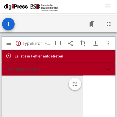
Toggl
navig
1
Mirador
TypeError: Failed to fetch
Viewer
Es ist ein Fehler aufgetreten
Technische Details