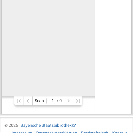
Scan
/ 
0
©
2026
Bayerische Staatsbibliothek
Impressum
Datenschutzerklärung
Barrierefreiheit
Kontakt