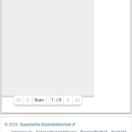
Scan
/ 
0
©
2026
Bayerische Staatsbibliothek
Impressum
Datenschutzerklärung
Barrierefreiheit
Kontakt