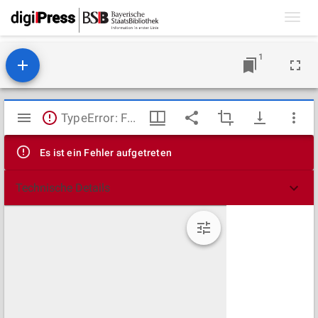
Toggl
navig
1
Mirador
TypeError: Failed to fetch
Viewer
Es ist ein Fehler aufgetreten
Technische Details