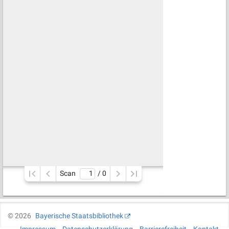
Scan
/ 
0
©
2026
Bayerische Staatsbibliothek
Impressum
Datenschutzerklärung
Barrierefreiheit
Kontakt