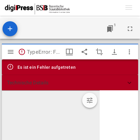
Toggl
navig
1
Mirador
TypeError: Failed to fetch
Viewer
Es ist ein Fehler aufgetreten
Technische Details