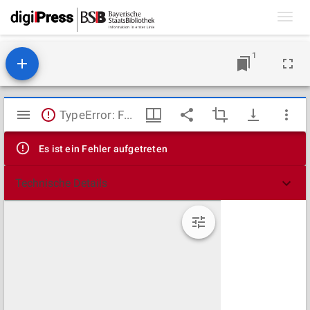
Toggl
navig
1
Mirador
TypeError: Failed to fetch
Viewer
Es ist ein Fehler aufgetreten
Technische Details