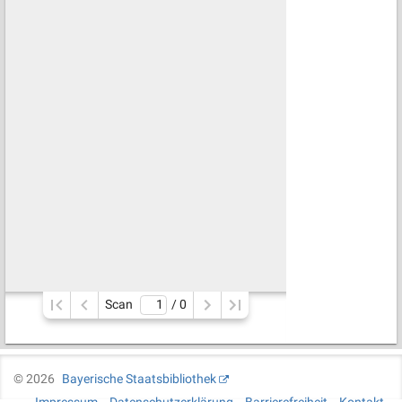
Scan
/ 
0
©
2026
Bayerische Staatsbibliothek
Impressum
Datenschutzerklärung
Barrierefreiheit
Kontakt