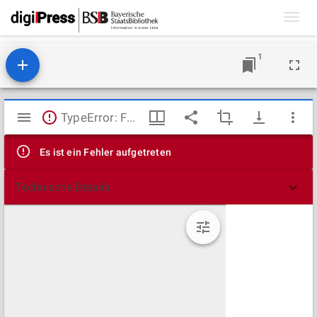
Toggl
navig
1
Mirador
TypeError: Failed to fetch
Viewer
Es ist ein Fehler aufgetreten
Technische Details