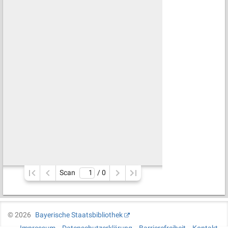
Scan
/ 
0
©
2026
Bayerische Staatsbibliothek
Impressum
Datenschutzerklärung
Barrierefreiheit
Kontakt