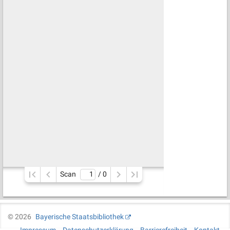
Scan
/ 
0
©
2026
Bayerische Staatsbibliothek
Impressum
Datenschutzerklärung
Barrierefreiheit
Kontakt