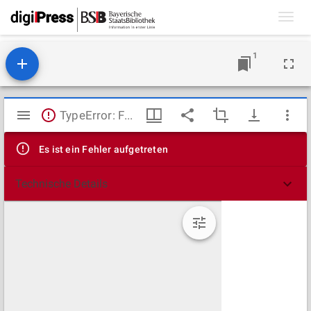
Toggl
navig
1
Mirador
TypeError: Failed to fetch
Viewer
Es ist ein Fehler aufgetreten
Technische Details