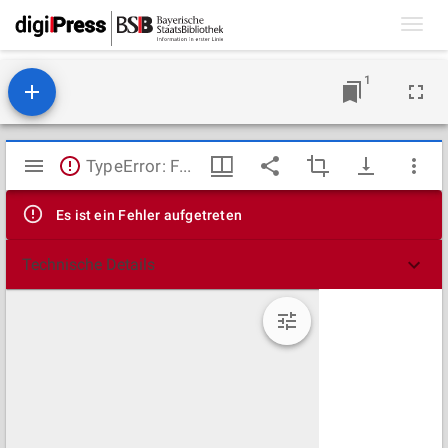
Toggl
navig
1
Mirador
TypeError: Failed to fetch
Viewer
Es ist ein Fehler aufgetreten
Technische Details