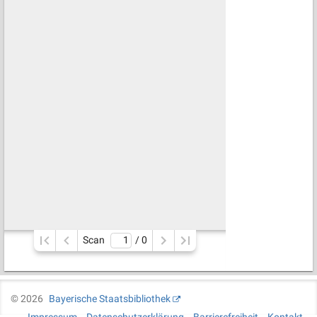
Scan
/ 
0
©
2026
Bayerische Staatsbibliothek
Impressum
Datenschutzerklärung
Barrierefreiheit
Kontakt