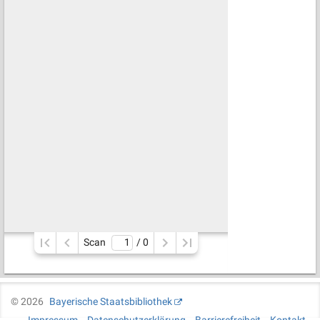
Scan
/ 
0
©
2026
Bayerische Staatsbibliothek
Impressum
Datenschutzerklärung
Barrierefreiheit
Kontakt