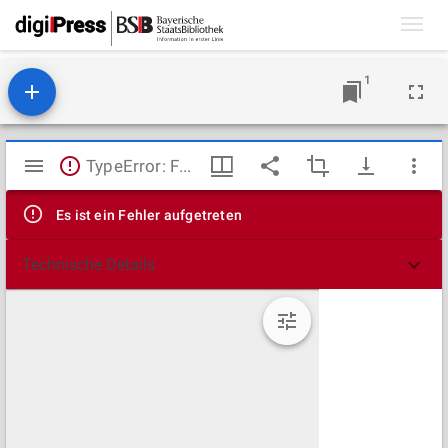
Toggl
navig
1
Mirador
TypeError: Failed to fetch
Viewer
Es ist ein Fehler aufgetreten
Technische Details