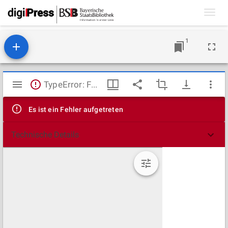
Toggl
navig
1
Mirador
TypeError: Failed to fetch
Viewer
Es ist ein Fehler aufgetreten
Technische Details