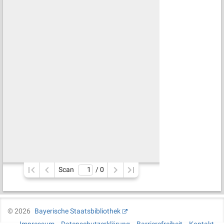
Scan
/ 
0
©
2026
Bayerische Staatsbibliothek
Impressum
Datenschutzerklärung
Barrierefreiheit
Kontakt