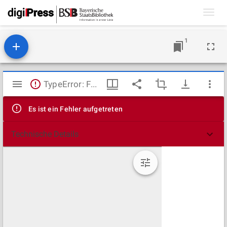
Toggl
navig
1
Mirador
TypeError: Failed to fetch
Viewer
Es ist ein Fehler aufgetreten
Technische Details