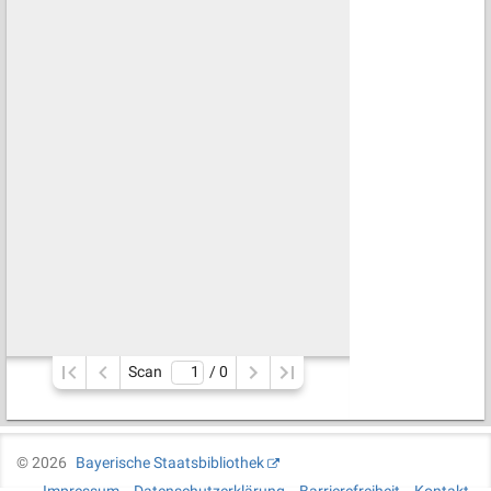
Scan
/ 
0
©
2026
Bayerische Staatsbibliothek
Impressum
Datenschutzerklärung
Barrierefreiheit
Kontakt