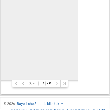
Scan
/ 
0
©
2026
Bayerische Staatsbibliothek
Impressum
Datenschutzerklärung
Barrierefreiheit
Kontakt