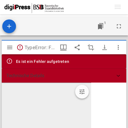
Toggl
navig
1
Mirador
TypeError: Failed to fetch
Viewer
Es ist ein Fehler aufgetreten
Technische Details