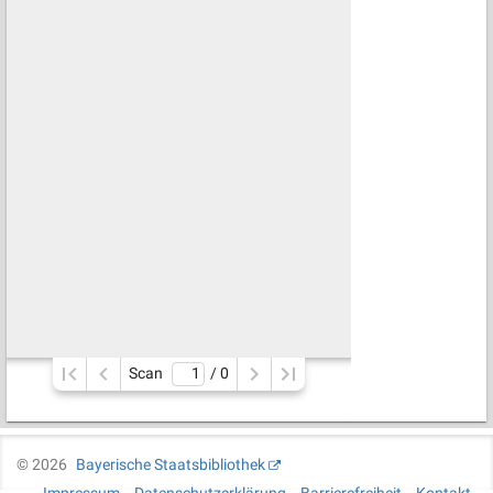
Scan
/ 
0
©
2026
Bayerische Staatsbibliothek
Impressum
Datenschutzerklärung
Barrierefreiheit
Kontakt