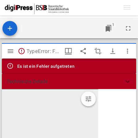
Toggl
navig
1
Mirador
TypeError: Failed to fetch
Viewer
Es ist ein Fehler aufgetreten
Technische Details