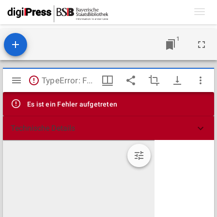
Toggl
navig
1
Mirador
TypeError: Failed to fetch
Viewer
Es ist ein Fehler aufgetreten
Technische Details