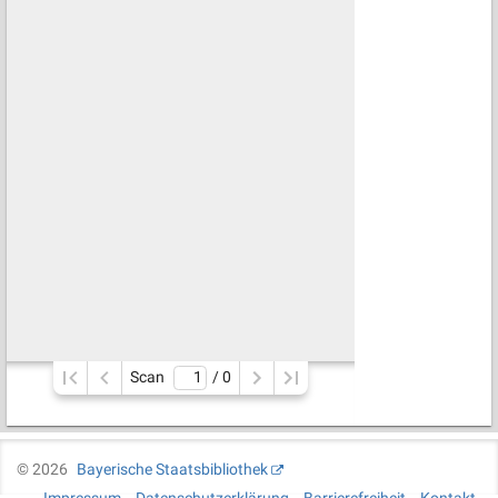
Scan
/ 
0
©
2026
Bayerische Staatsbibliothek
Impressum
Datenschutzerklärung
Barrierefreiheit
Kontakt