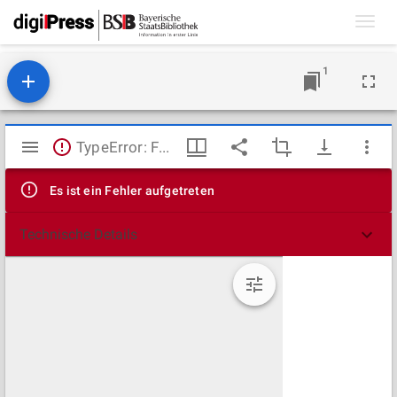
Toggl
navig
1
Mirador
TypeError: Failed to fetch
Viewer
Es ist ein Fehler aufgetreten
Technische Details