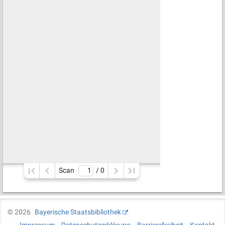
Scan
/ 
0
©
2026
Bayerische Staatsbibliothek
Impressum
Datenschutzerklärung
Barrierefreiheit
Kontakt