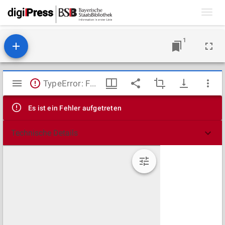
Toggl
navig
1
Mirador
TypeError: Failed to fetch
Viewer
Es ist ein Fehler aufgetreten
Technische Details