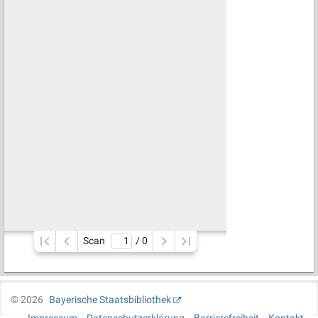
Scan
/ 
0
©
2026
Bayerische Staatsbibliothek
Impressum
Datenschutzerklärung
Barrierefreiheit
Kontakt