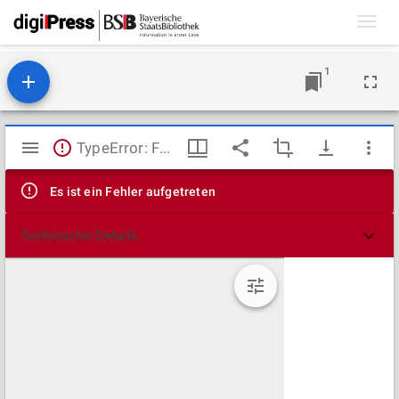
Toggl
navig
1
Mirador
TypeError: Failed to fetch
Viewer
Es ist ein Fehler aufgetreten
Technische Details