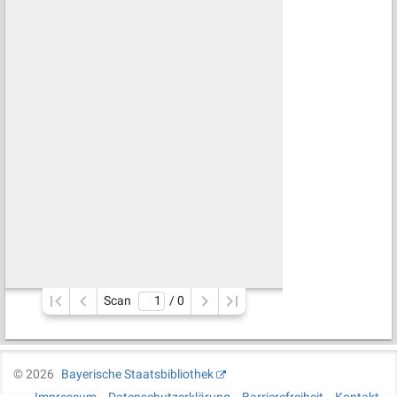
Scan
/ 
0
©
2026
Bayerische Staatsbibliothek
Impressum
Datenschutzerklärung
Barrierefreiheit
Kontakt