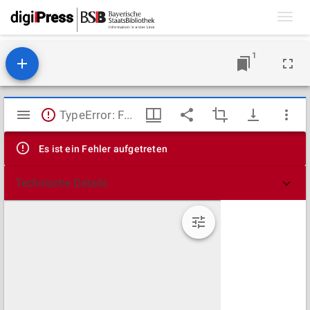
Toggl
navig
1
Mirador
TypeError: Failed to fetch
Viewer
Es ist ein Fehler aufgetreten
Technische Details