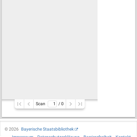
Scan
/ 
0
©
2026
Bayerische Staatsbibliothek
Impressum
Datenschutzerklärung
Barrierefreiheit
Kontakt