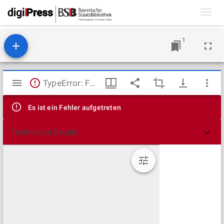
Toggl
navig
1
Mirador
TypeError: Failed to fetch
Viewer
Es ist ein Fehler aufgetreten
Technische Details