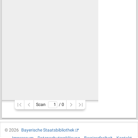
Scan
/ 
0
©
2026
Bayerische Staatsbibliothek
Impressum
Datenschutzerklärung
Barrierefreiheit
Kontakt