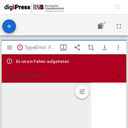
Toggl
navig
1
Mirador
TypeError: Failed to fetch
Viewer
Es ist ein Fehler aufgetreten
Technische Details