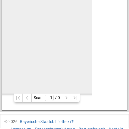
Scan
/ 
0
©
2026
Bayerische Staatsbibliothek
Impressum
Datenschutzerklärung
Barrierefreiheit
Kontakt