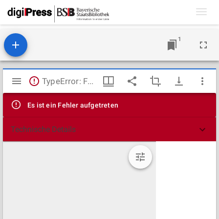
Toggl
navig
1
Mirador
TypeError: Failed to fetch
Viewer
Es ist ein Fehler aufgetreten
Technische Details