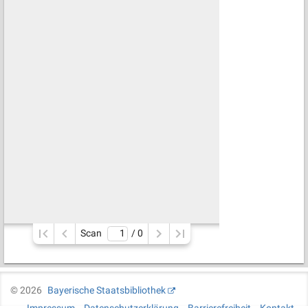
Scan
/ 
0
©
2026
Bayerische Staatsbibliothek
Impressum
Datenschutzerklärung
Barrierefreiheit
Kontakt