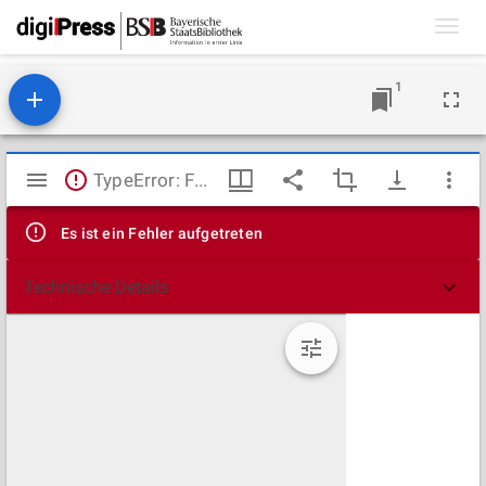
Toggl
navig
1
Mirador
TypeError: Failed to fetch
Viewer
Es ist ein Fehler aufgetreten
Technische Details