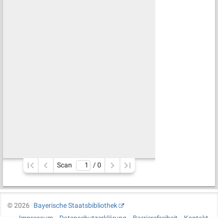
Scan
/ 
0
©
2026
Bayerische Staatsbibliothek
Impressum
Datenschutzerklärung
Barrierefreiheit
Kontakt