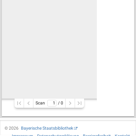
Scan
/ 
0
©
2026
Bayerische Staatsbibliothek
Impressum
Datenschutzerklärung
Barrierefreiheit
Kontakt