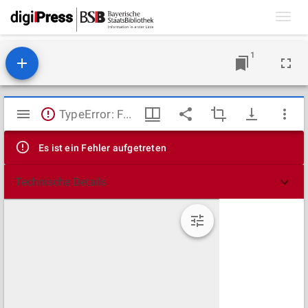
Toggl
navig
1
Mirador
TypeError: Failed to fetch
Viewer
Es ist ein Fehler aufgetreten
Technische Details