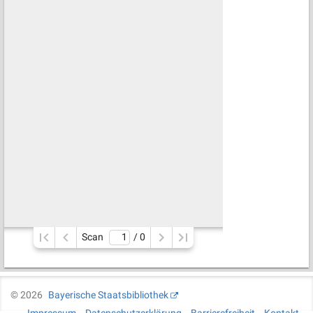
Scan
/ 
0
©
2026
Bayerische Staatsbibliothek
Impressum
Datenschutzerklärung
Barrierefreiheit
Kontakt