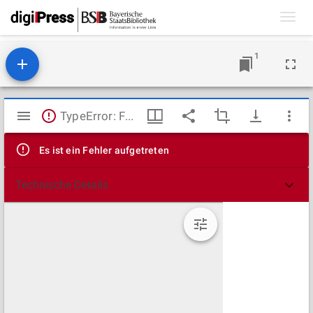
Toggl
navig
1
Mirador
TypeError: Failed to fetch
Viewer
Es ist ein Fehler aufgetreten
Technische Details