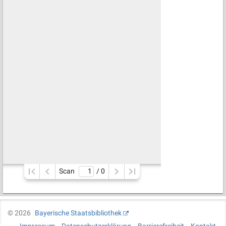
Scan
/ 
0
©
2026
Bayerische Staatsbibliothek
Impressum
Datenschutzerklärung
Barrierefreiheit
Kontakt