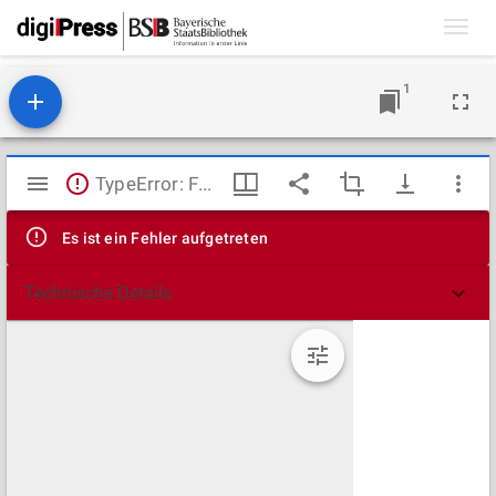
Toggl
navig
1
Mirador
TypeError: Failed to fetch
Viewer
Es ist ein Fehler aufgetreten
Technische Details