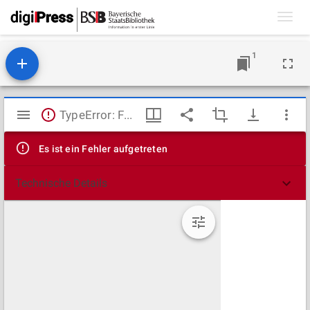
Toggl
navig
1
Mirador
TypeError: Failed to fetch
Viewer
Es ist ein Fehler aufgetreten
Technische Details