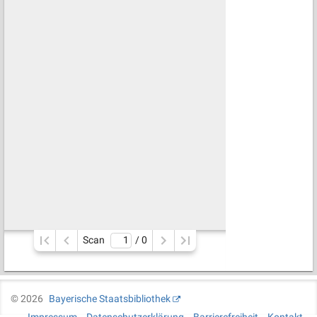
Scan
/ 
0
©
2026
Bayerische Staatsbibliothek
Impressum
Datenschutzerklärung
Barrierefreiheit
Kontakt