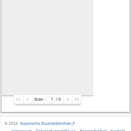
Scan
/ 
0
©
2026
Bayerische Staatsbibliothek
Impressum
Datenschutzerklärung
Barrierefreiheit
Kontakt