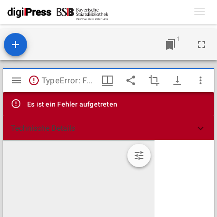
Toggl
navig
1
Mirador
TypeError: Failed to fetch
Viewer
Es ist ein Fehler aufgetreten
Technische Details