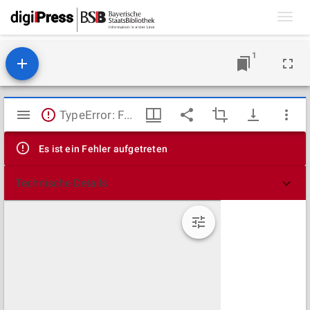
Toggl
navig
1
Mirador
TypeError: Failed to fetch
Viewer
Es ist ein Fehler aufgetreten
Technische Details