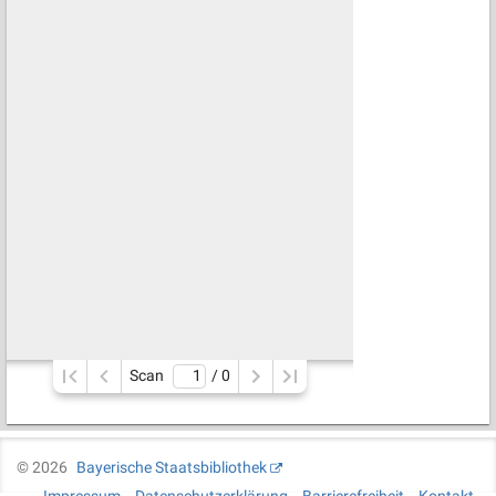
Scan
/ 
0
©
2026
Bayerische Staatsbibliothek
Impressum
Datenschutzerklärung
Barrierefreiheit
Kontakt