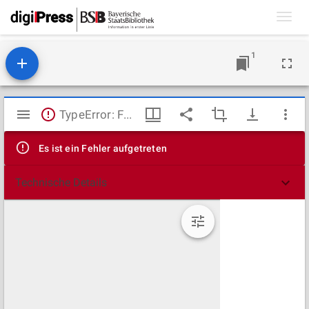
Toggl
navig
1
Mirador
TypeError: Failed to fetch
Viewer
Es ist ein Fehler aufgetreten
Technische Details