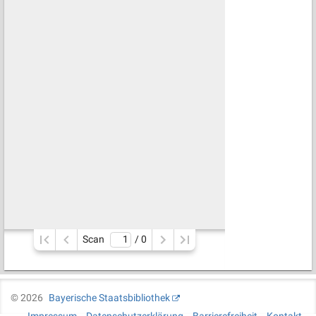
Scan
/ 
0
©
2026
Bayerische Staatsbibliothek
Impressum
Datenschutzerklärung
Barrierefreiheit
Kontakt