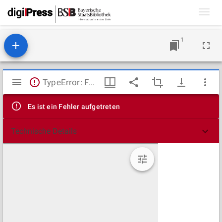
Toggl
navig
1
Mirador
TypeError: Failed to fetch
Viewer
Es ist ein Fehler aufgetreten
Technische Details