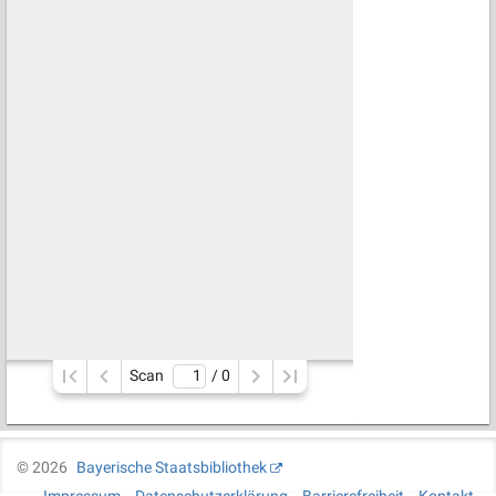
Scan
/ 
0
©
2026
Bayerische Staatsbibliothek
Impressum
Datenschutzerklärung
Barrierefreiheit
Kontakt